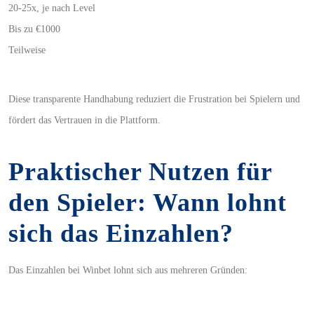
20-25x, je nach Level
Bis zu €1000
Teilweise
Diese transparente Handhabung reduziert die Frustration bei Spielern und
fördert das Vertrauen in die Plattform.
Praktischer Nutzen für
den Spieler: Wann lohnt
sich das Einzahlen?
Das Einzahlen bei Winbet lohnt sich aus mehreren Gründen: