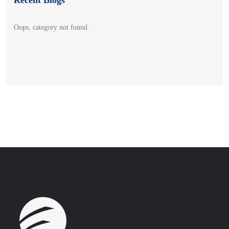
Recent Blogs
Oops, category not found.