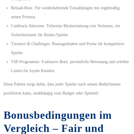
Reload-Boni: Für wiederkehrende Einzahlungen mit regelmäßig
neuen Promos.
Cashback-Aktionen: Teilweise Rückerstattung von Verlusten, ein
Sicherheitsnetz für Risiko-Spieler.
Turniere & Challenges: Bonusguthaben und Preise für kompetitive
Spieler.
VIP-Programme: Exklusive Boni, persönliche Betreuung und erhöhte
Limits für loyale Kunden.
Diese Palette sorgt dafür, dass jeder Spieler nach seinen Bedürfnissen
profitieren kann, unabhängig vom Budget oder Spielstil.
Bonusbedingungen im
Vergleich – Fair und