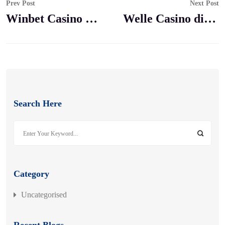
Prev Post
Next Post
navigation
Winbet Casino Kundenservice Erfahrungen und Erreichbarkeit
Welle Casino digital erleben – der Ort für moderne Glücksspielkunst
Search Here
Category
Uncategorised