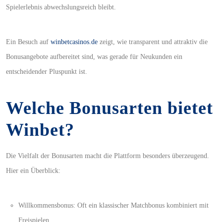
Spielerlebnis abwechslungsreich bleibt.
Ein Besuch auf
winbetcasinos.de
zeigt, wie transparent und attraktiv die
Bonusangebote aufbereitet sind, was gerade für Neukunden ein
entscheidender Pluspunkt ist.
Welche Bonusarten bietet
Winbet?
Die Vielfalt der Bonusarten macht die Plattform besonders überzeugend.
Hier ein Überblick:
Willkommensbonus: Oft ein klassischer Matchbonus kombiniert mit
Freispielen.