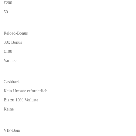
€200
50
Reload-Bonus
30x Bonus
€100
Variabel
Cashback
Kein Umsatz erforderlich
Bis zu 10% Verluste
Keine
VIP-Boni