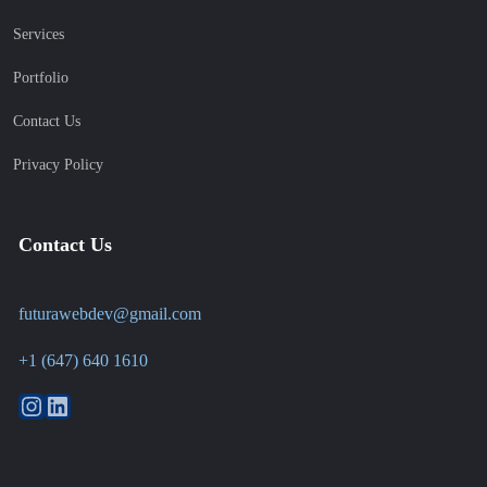
Services
Portfolio
Contact Us
Privacy Policy
Contact Us
futurawebdev@gmail.com
+1 (647) 640 1610
Instagram
LinkedIn