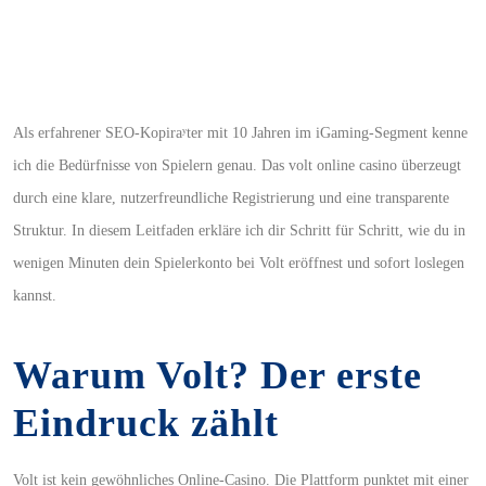
Als erfahrener SEO-Kopiraʸter mit 10 Jahren im iGaming-Segment kenne
ich die Bedürfnisse von Spielern genau. Das volt online casino überzeugt
durch eine klare, nutzerfreundliche Registrierung und eine transparente
Struktur. In diesem Leitfaden erkläre ich dir Schritt für Schritt, wie du in
wenigen Minuten dein Spielerkonto bei Volt eröffnest und sofort loslegen
kannst.
Warum Volt? Der erste
Eindruck zählt
Volt ist kein gewöhnliches Online-Casino. Die Plattform punktet mit einer