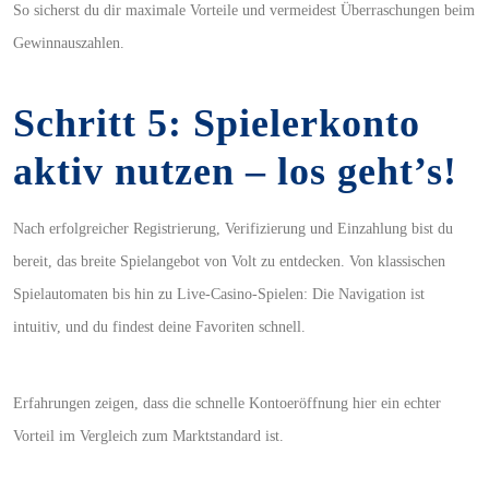
So sicherst du dir maximale Vorteile und vermeidest Überraschungen beim
Gewinnauszahlen.
Schritt 5: Spielerkonto
aktiv nutzen – los geht’s!
Nach erfolgreicher Registrierung, Verifizierung und Einzahlung bist du
bereit, das breite Spielangebot von Volt zu entdecken. Von klassischen
Spielautomaten bis hin zu Live-Casino-Spielen: Die Navigation ist
intuitiv, und du findest deine Favoriten schnell.
Erfahrungen zeigen, dass die schnelle Kontoeröffnung hier ein echter
Vorteil im Vergleich zum Marktstandard ist.