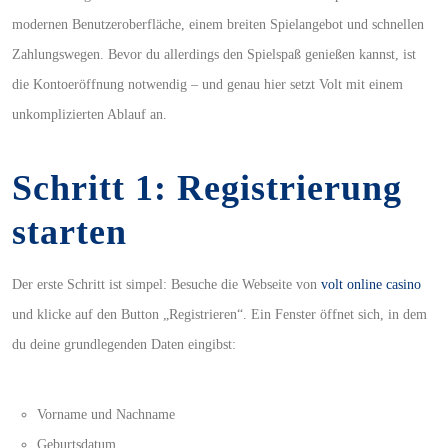
modernen Benutzeroberfläche, einem breiten Spielangebot und schnellen
Zahlungswegen. Bevor du allerdings den Spielspaß genießen kannst, ist
die Kontoeröffnung notwendig – und genau hier setzt Volt mit einem
unkomplizierten Ablauf an.
Schritt 1: Registrierung
starten
Der erste Schritt ist simpel: Besuche die Webseite von
volt online casino
und klicke auf den Button „Registrieren“. Ein Fenster öffnet sich, in dem
du deine grundlegenden Daten eingibst:
Vorname und Nachname
Geburtsdatum