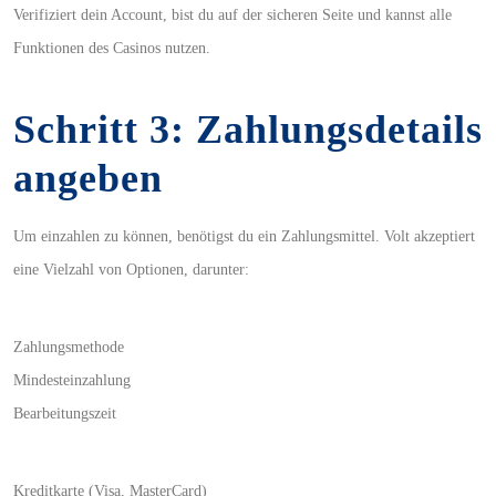
Verifiziert dein Account, bist du auf der sicheren Seite und kannst alle
Funktionen des Casinos nutzen.
Schritt 3: Zahlungsdetails
angeben
Um einzahlen zu können, benötigst du ein Zahlungsmittel. Volt akzeptiert
eine Vielzahl von Optionen, darunter:
Zahlungsmethode
Mindesteinzahlung
Bearbeitungszeit
Kreditkarte (Visa, MasterCard)