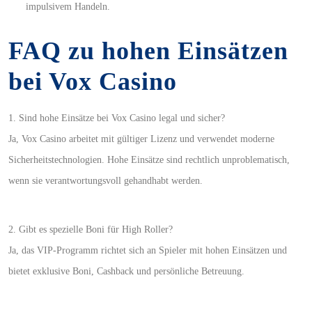
impulsivem Handeln.
FAQ zu hohen Einsätzen
bei Vox Casino
1. Sind hohe Einsätze bei Vox Casino legal und sicher?
Ja, Vox Casino arbeitet mit gültiger Lizenz und verwendet moderne
Sicherheitstechnologien. Hohe Einsätze sind rechtlich unproblematisch,
wenn sie verantwortungsvoll gehandhabt werden.
2. Gibt es spezielle Boni für High Roller?
Ja, das VIP-Programm richtet sich an Spieler mit hohen Einsätzen und
bietet exklusive Boni, Cashback und persönliche Betreuung.