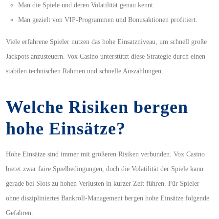
Man die Spiele und deren Volatilität genau kennt.
Man gezielt von VIP-Programmen und Bonusaktionen profitiert.
Viele erfahrene Spieler nutzen das hohe Einsatzniveau, um schnell große
Jackpots anzusteuern. Vox Casino unterstützt diese Strategie durch einen
stabilen technischen Rahmen und schnelle Auszahlungen.
Welche Risiken bergen
hohe Einsätze?
Hohe Einsätze sind immer mit größeren Risiken verbunden. Vox Casino
bietet zwar faire Spielbedingungen, doch die Volatilität der Spiele kann
gerade bei Slots zu hohen Verlusten in kurzer Zeit führen. Für Spieler
ohne diszipliniertes Bankroll-Management bergen hohe Einsätze folgende
Gefahren: