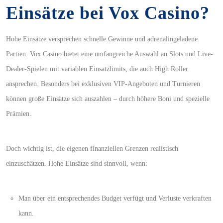
Einsätze bei Vox Casino?
Hohe Einsätze versprechen schnelle Gewinne und adrenalingeladene
Partien. Vox Casino bietet eine umfangreiche Auswahl an Slots und Live-
Dealer-Spielen mit variablen Einsatzlimits, die auch High Roller
ansprechen. Besonders bei exklusiven VIP-Angeboten und Turnieren
können große Einsätze sich auszahlen – durch höhere Boni und spezielle
Prämien.
Doch wichtig ist, die eigenen finanziellen Grenzen realistisch
einzuschätzen. Hohe Einsätze sind sinnvoll, wenn:
Man über ein entsprechendes Budget verfügt und Verluste verkraften
kann.