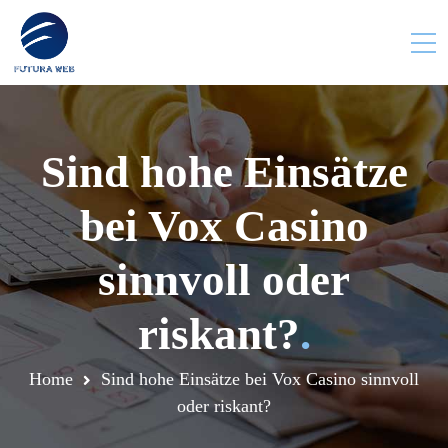
Sind hohe Einsätze
bei Vox Casino
sinnvoll oder
riskant?
.
Home
Sind hohe Einsätze bei Vox Casino sinnvoll
oder riskant?