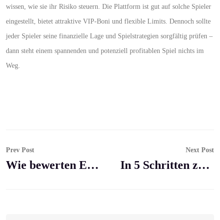
wissen, wie sie ihr Risiko steuern. Die Plattform ist gut auf solche Spieler
eingestellt, bietet attraktive VIP-Boni und flexible Limits. Dennoch sollte
jeder Spieler seine finanzielle Lage und Spielstrategien sorgfältig prüfen –
dann steht einem spannenden und potenziell profitablen Spiel nichts im
Weg.
Post
Prev Post
Next Post
navigation
Wie bewerten Experten die Aktionen bei Wheelz?
In 5 Schritten zum Spielerkonto bei Volt: So einfach geht’s