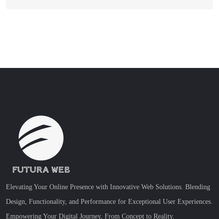
Elevating Your Online Presence with Innovative Web Solutions. Blending
Design, Functionality, and Performance for Exceptional User Experiences.
Empowering Your Digital Journey, From Concept to Reality.