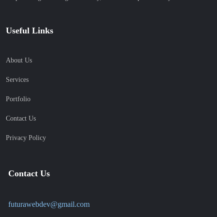
Useful Links
About Us
Services
Portfolio
Contact Us
Privacy Policy
Contact Us
futurawebdev@gmail.com