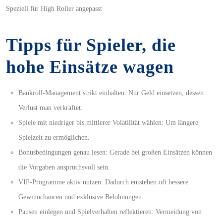
Speziell für High Roller angepasst
Tipps für Spieler, die
hohe Einsätze wagen
Bankroll-Management strikt einhalten: Nur Geld einsetzen, dessen
Verlust man verkraftet.
Spiele mit niedriger bis mittlerer Volatilität wählen: Um längere
Spielzeit zu ermöglichen.
Bonusbedingungen genau lesen: Gerade bei großen Einsätzen können
die Vorgaben anspruchsvoll sein.
VIP-Programme aktiv nutzen: Dadurch entstehen oft bessere
Gewinnchancen und exklusive Belohnungen.
Pausen einlegen und Spielverhalten reflektieren: Vermeidung von