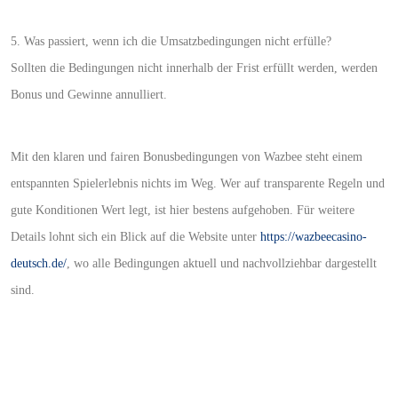
5. Was passiert, wenn ich die Umsatzbedingungen nicht erfülle?
Sollten die Bedingungen nicht innerhalb der Frist erfüllt werden, werden
Bonus und Gewinne annulliert.
Mit den klaren und fairen Bonusbedingungen von Wazbee steht einem
entspannten Spielerlebnis nichts im Weg. Wer auf transparente Regeln und
gute Konditionen Wert legt, ist hier bestens aufgehoben. Für weitere
Details lohnt sich ein Blick auf die Website unter
https://wazbeecasino-
deutsch.de/
, wo alle Bedingungen aktuell und nachvollziehbar dargestellt
sind.