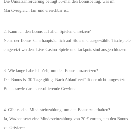
Die Umsatzanforderung beträgt 35-mal den Bonusbetrag, was im
Marktvergleich fair und erreichbar ist.
2. Kann ich den Bonus auf allen Spielen einsetzen?
Nein, der Bonus kann hauptsächlich auf Slots und ausgewählte Tischspiele
eingesetzt werden. Live-Casino-Spiele und Jackpots sind ausgeschlossen.
3. Wie lange habe ich Zeit, um den Bonus umzusetzen?
Der Bonus ist 30 Tage gültig. Nach Ablauf verfällt der nicht umgesetzte
Bonus sowie daraus resultierende Gewinne.
4. Gibt es eine Mindesteinzahlung, um den Bonus zu erhalten?
Ja, Wazbee setzt eine Mindesteinzahlung von 20 € voraus, um den Bonus
zu aktivieren.