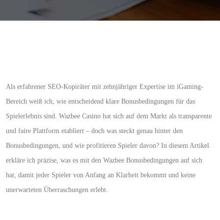
Als erfahrener SEO-Kopiräter mit zehnjähriger Expertise im iGaming-
Bereich weiß ich, wie entscheidend klare Bonusbedingungen für das
Spielerlebnis sind. Wazbee Casino hat sich auf dem Markt als transparente
und faire Plattform etabliert – doch was steckt genau hinter den
Bonusbedingungen, und wie profitieren Spieler davon? In diesem Artikel
erkläre ich präzise, was es mit den Wazbee Bonusbedingungen auf sich
hat, damit jeder Spieler von Anfang an Klarheit bekommt und keine
unerwarteten Überraschungen erlebt.