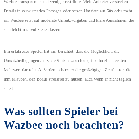
Wazbee transparenter und weniger restriktiv. Viele Anbieter verstecken
Details in verwirrenden Passagen oder setzen Umsätze auf 50x oder mehr
an. Wazbee setzt auf moderate Umsatzvorgaben und klare Ausnahmen, die
sich leicht nachvollziehen lassen.
Ein erfahrener Spieler hat mir berichtet, dass die Möglichkeit, die
Umsatzbedingungen auf viele Slots anzurechnen, für ihn einen echten
Mehrwert darstellt. Außerdem schätzt er die großzügigen Zeitfenster, die
ihm erlauben, den Bonus stressfrei zu nutzen, auch wenn er nicht täglich
spielt.
Was sollten Spieler bei
Wazbee noch beachten?