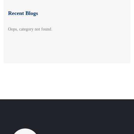
Recent Blogs
Oops, category not found.