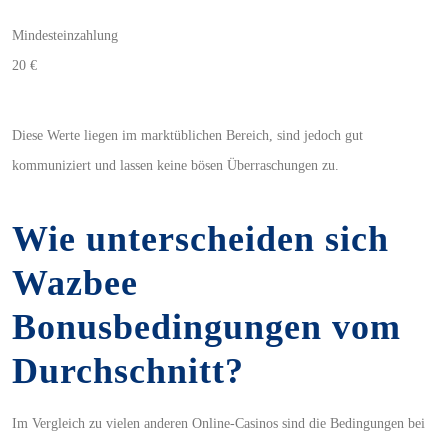
Mindesteinzahlung
20 €
Diese Werte liegen im marktüblichen Bereich, sind jedoch gut
kommuniziert und lassen keine bösen Überraschungen zu.
Wie unterscheiden sich
Wazbee
Bonusbedingungen vom
Durchschnitt?
Im Vergleich zu vielen anderen Online-Casinos sind die Bedingungen bei