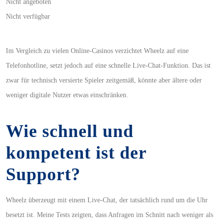
Nicht angeboten
Nicht verfügbar
Im Vergleich zu vielen Online-Casinos verzichtet Wheelz auf eine
Telefonhotline, setzt jedoch auf eine schnelle Live-Chat-Funktion. Das ist
zwar für technisch versierte Spieler zeitgemäß, könnte aber ältere oder
weniger digitale Nutzer etwas einschränken.
Wie schnell und
kompetent ist der
Support?
Wheelz überzeugt mit einem Live-Chat, der tatsächlich rund um die Uhr
besetzt ist. Meine Tests zeigten, dass Anfragen im Schnitt nach weniger als