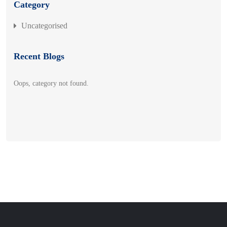
Category
Uncategorised
Recent Blogs
Oops, category not found.