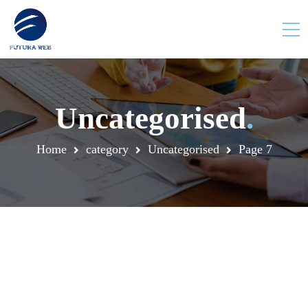
Uncategorised
.
Home
category
Uncategorised
Page 7